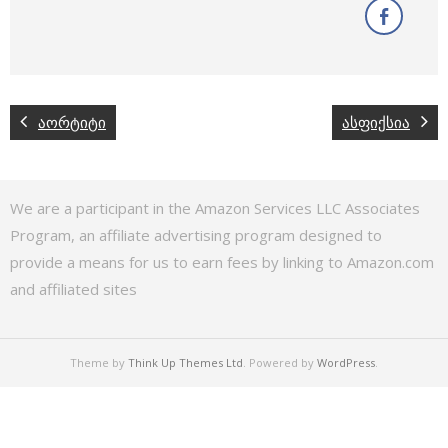
აორტიტი
ასფიქსია
We are a participant in the Amazon Services LLC Associates
Program, an affiliate advertising program designed to
provide a means for us to earn fees by linking to Amazon.com
and affiliated sites
Theme by
Think Up Themes Ltd
. Powered by
WordPress
.