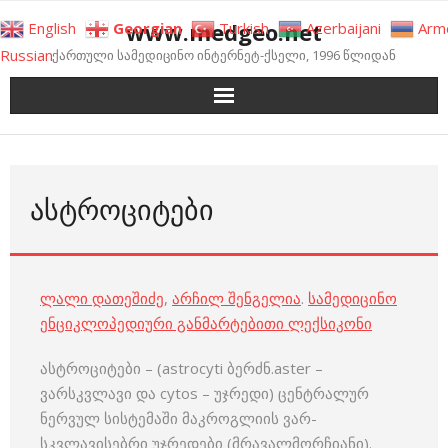
Skip
www.medgeo.net
English
Georgian
Turkish
Azerbaijani
Arm
to
Russian
ქართული სამედიცინო ინტერნეტ-ქსელი, 1996 წლიდან
content
ᲐᲡᲢᲠᲝᲪᲘᲢᲔᲑᲘ
ლალი დათეშიძე
,
არჩილ შენგელია
.
სამედიცინო
ენციკლოპედიური განმარტებითი ლექსიკონი
ასტროციტები – (astrocyti ბერძნ.aster –
ვარსკვლავი და cytos – უჯრედი) ცენტრალურ
ნერვულ სისტემაში მაკროგლიის ვარ­
სკვლავისებრი უჯრედები (მრავალმორჩიანი).