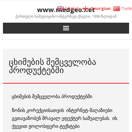
Skip
www.medgeo.net
English
Georgian
Turki
to
ქართული სამედიცინო ინტერნეტ-ქსელი, 1996 წლიდან
content
ᲪᲮᲘᲛᲔᲑᲘᲡ ᲨᲔᲛᲪᲕᲔᲚᲝᲑᲐ
ᲞᲠᲝᲓᲣᲥᲢᲔᲑᲨᲘ
ცხიმების შემცველობა პროდუქტებში
წონის კორექციისათვის ინტერნეტ-მაღაზიები
გვთავაზობენ მრავალ ეფექტურ საშუალებას. იხ.
ქვევით ჟოლოსფერი ტექსტები