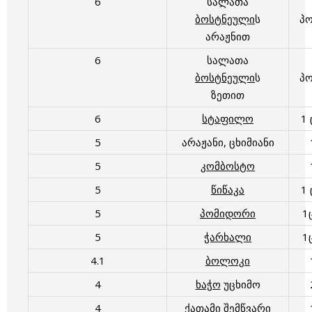
6
სალათა
ბოსტნეული
ს
პ
არაჟნით
6
სალათა
ბოსტნეული
ს
პ
ზეთით
6
სტაფილო
1
5
არაჟანი, ცხიმიანი
5
კომბოსტო
5
წიწაკა
1
5
პომიდორი
1
5
ჭარხალი
1
4.1
ბოლოკი
4
ხაჭო
უცხიმო
4
ქათამი შემწვარი