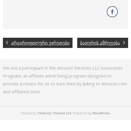
არგიროფილური უჯრედები
ბადურის აშრევება
We are a participant in the Amazon Services LLC Associates
Program, an affiliate advertising program designed to
provide a means for us to earn fees by linking to Amazon.com
and affiliated sites
Theme by
Think Up Themes Ltd
. Powered by
WordPress
.