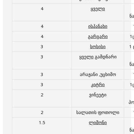
4
ყველი
ნ
4
ისპანახი
4
გარგარი
1
3
სოსისი
1
3
ყველი
გამდნარი
ნ
3
არაჟანი ,უცხიმო
3
კიტრი
1
2
ვინეეტი
პ
2
სალათის ფოთოლი
1.5
ლიმონი
ნ