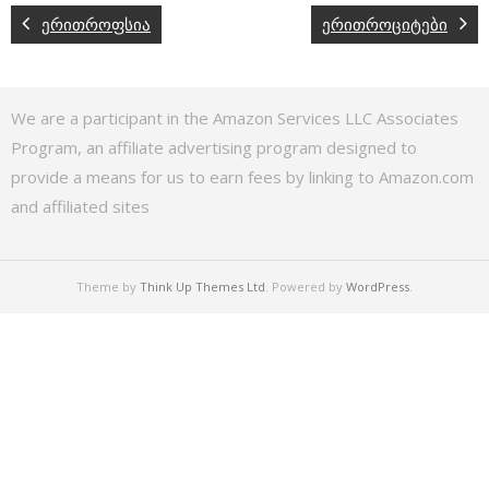
ერითროფსია
ერითროციტები
We are a participant in the Amazon Services LLC Associates
Program, an affiliate advertising program designed to
provide a means for us to earn fees by linking to Amazon.com
and affiliated sites
Theme by
Think Up Themes Ltd
. Powered by
WordPress
.