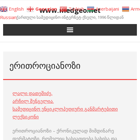
Skip
www.medgeo.net
English
Georgian
Turkish
Azerbaijani
Arm
to
Russian
ქართული სამედიცინო ინტერნეტ-ქსელი, 1996 წლიდან
content
ᲔᲠᲘᲗᲠᲝᲪᲘᲐᲜᲝᲖᲘ
ლალი დათეშიძე
,
არჩილ შენგელია
.
სამედიცინო ენციკლოპედიური განმარტებითი
ლექსიკონი
ერითროციანოზი – ქრონიკულად მიმდინარე
დერმატოზი, რომელიც ხასიათდება სახისა და