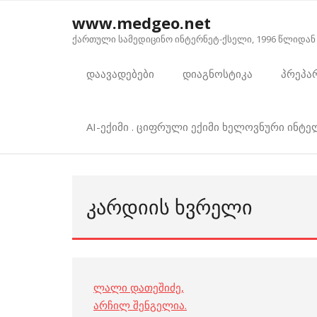
Skip
www.medgeo.net
to
ქართული სამედიცინო ინტერნეტ-ქსელი, 1996 წლიდან
content
დაავადებები
დიაგნოსტიკა
პრეპა
AI-ექიმი . ციფრული ექიმი ხელოვნური ინტ
ᲙᲐᲠᲓᲘᲘᲡ ᲮᲕᲠᲔᲚᲘ
ლალი დათეშიძე
,
არჩილ შენგელია
.