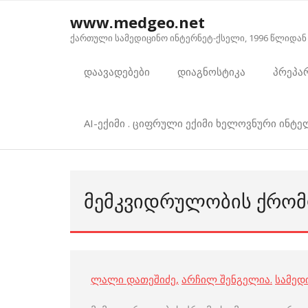
Skip
www.medgeo.net
to
ქართული სამედიცინო ინტერნეტ-ქსელი, 1996 წლიდან
content
დაავადებები
დიაგნოსტიკა
პრეპა
AI-ექიმი . ციფრული ექიმი ხელოვნური ინტ
ᲛᲔᲛᲙᲕᲘᲓᲠᲣᲚᲝᲑᲘᲡ ᲥᲠᲝ
ლალი დათეშიძე
,
არჩილ შენგელია
.
სამედ