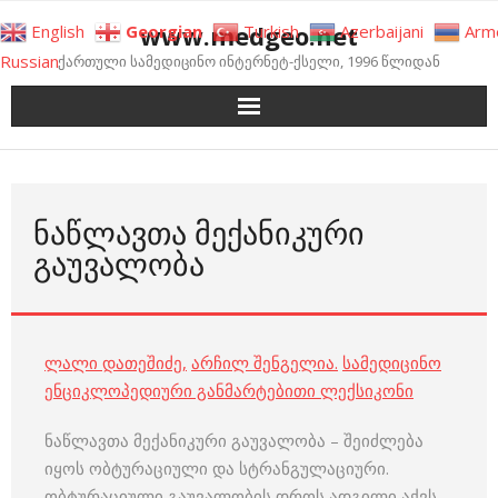
Skip
www.medgeo.net
English
Georgian
Turkish
Azerbaijani
Arm
to
Russian
ქართული სამედიცინო ინტერნეტ-ქსელი, 1996 წლიდან
content
ᲜᲐᲬᲚᲐᲕᲗᲐ ᲛᲔᲥᲐᲜᲘᲙᲣᲠᲘ
ᲒᲐᲣᲕᲐᲚᲝᲑᲐ
ლალი დათეშიძე
,
არჩილ შენგელია
.
სამედიცინო
ენციკლოპედიური განმარტებითი ლექსიკონი
ნაწლავთა მექანიკური გაუვალობა – შეიძლება
იყოს ობტურაციული და სტრანგულაციური.
ობტურაციული გაუვალობის დროს ადგილი აქვს