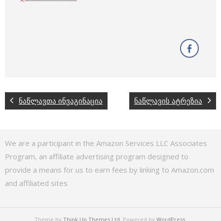
ნაწლავთა ინვაგინაცია
ნაწლავის ატრეზია
We are a participant in the Amazon Services LLC Associates
Program, an affiliate advertising program designed to
provide a means for us to earn fees by linking to Amazon.com
and affiliated sites
Theme by
Think Up Themes Ltd
. Powered by
WordPress
.