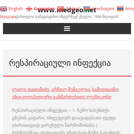
Skip
www.medgeo.net
English
Georgian
Turkish
Azerbaijani
Arm
to
Russian
ქართული სამედიცინო ინტერნეტ-ქსელი, 1996 წლიდან
content
ᲠᲔᲡᲞᲘᲠᲐᲪᲘᲣᲚᲘ ᲘᲜᲤᲔᲥᲪᲘᲐ
ლალი დათეშიძე
,
არჩილ შენგელია
.
სამედიცინო
ენციკლოპედიური განმარტებითი ლექსიკონი
რესპირაციული ინფექცია – 1. ზემო სასუნთქი
გზების კატარი, ინფექციურ დაავადებათა ჯგუფი
(ძირითადად ვირუსული წარმოშობისა )
რომლებსაც ახასიათებს უმეტესად ზემო სასუნთქი