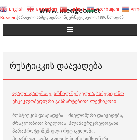
Skip
www.medgeo.net
English
Georgian
Turkish
Azerbaijani
Arm
to
Russian
ქართული სამედიცინო ინტერნეტ-ქსელი, 1996 წლიდან
content
ᲠᲣᲡᲢᲘᲪᲙᲘᲡ ᲓᲐᲐᲕᲐᲓᲔᲑᲐ
ლალი დათეშიძე
,
არჩილ შენგელია
.
სამედიცინო
ენციკლოპედიური განმარტებითი ლექსიკონი
რუსტიცკის დაავადება – მიელომური დაავადება,
მრავლობითი მიელომა, პლაზმურუჯრედოვანი
პარაპროტეინემიული რეტიკულოზი,
პლაზმოციტომა, ავთვისებიანი სიმსივნური