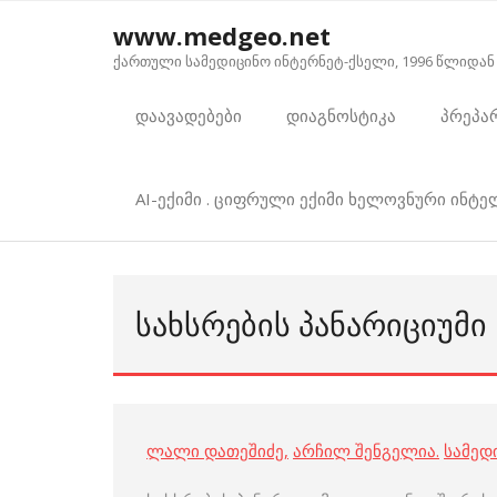
Skip
www.medgeo.net
to
ქართული სამედიცინო ინტერნეტ-ქსელი, 1996 წლიდან
content
დაავადებები
დიაგნოსტიკა
პრეპა
AI-ექიმი . ციფრული ექიმი ხელოვნური ინტ
ᲡᲐᲮᲡᲠᲔᲑᲘᲡ ᲞᲐᲜᲐᲠᲘᲪᲘᲣᲛᲘ
ლალი დათეშიძე
,
არჩილ შენგელია
.
სამედ