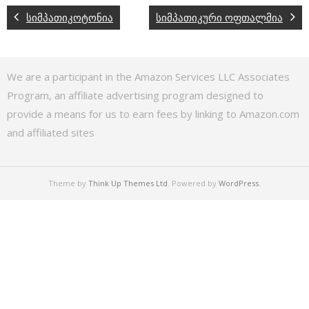
სიმპათიკოტონია
სიმპათიკური ოფთალმია
We are a participant in the Amazon Services LLC Associates
Program, an affiliate advertising program designed to
provide a means for us to earn fees by linking to Amazon.com
and affiliated sites
Theme by
Think Up Themes Ltd
. Powered by
WordPress
.