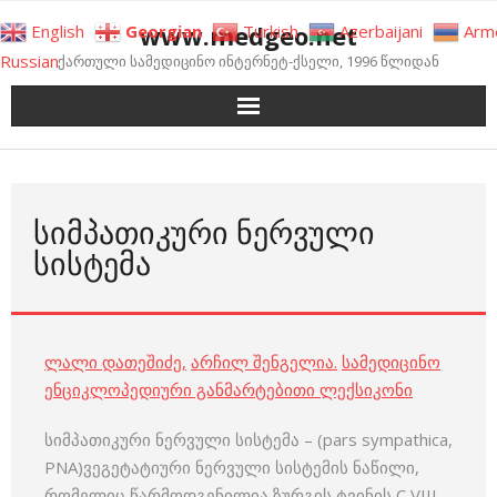
Skip
www.medgeo.net
English
Georgian
Turkish
Azerbaijani
Arm
to
Russian
ქართული სამედიცინო ინტერნეტ-ქსელი, 1996 წლიდან
content
ᲡᲘᲛᲞᲐᲗᲘᲙᲣᲠᲘ ᲜᲔᲠᲕᲣᲚᲘ
ᲡᲘᲡᲢᲔᲛᲐ
ლალი დათეშიძე
,
არჩილ შენგელია
.
სამედიცინო
ენციკლოპედიური განმარტებითი ლექსიკონი
სიმპათიკური ნერვული სისტემა – (pars sympathica,
PNA)ვეგეტატიური ნერვული სისტემის ნაწილი,
რომელიც წარმოდგენილია ზურგის ტვინის C VIII