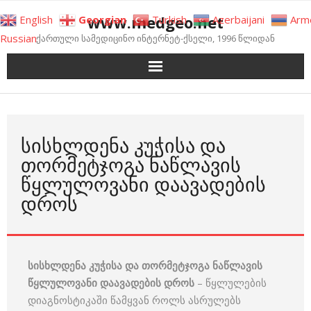
Skip
www.medgeo.net
English
Georgian
Turkish
Azerbaijani
Arm
to
Russian
ქართული სამედიცინო ინტერნეტ-ქსელი, 1996 წლიდან
content
ᲡᲘᲡᲮᲚᲓᲔᲜᲐ ᲙᲣᲭᲘᲡᲐ ᲓᲐ
ᲗᲝᲠᲛᲔᲢᲯᲝᲒᲐ ᲜᲐᲬᲚᲐᲕᲘᲡ
ᲬᲧᲚᲣᲚᲝᲕᲐᲜᲘ ᲓᲐᲐᲕᲐᲓᲔᲑᲘᲡ
ᲓᲠᲝᲡ
სისხლდენა კუჭისა და თორმეტჯოგა ნაწლავის
წყლულოვანი დაავადების დროს
– წყლულების
დიაგნოსტიკაში წამყვან როლს ასრულებს