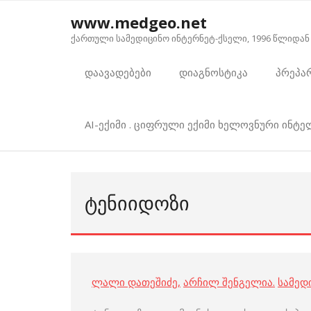
Skip
www.medgeo.net
to
ქართული სამედიცინო ინტერნეტ-ქსელი, 1996 წლიდან
content
დაავადებები
დიაგნოსტიკა
პრეპა
AI-ექიმი . ციფრული ექიმი ხელოვნური ინტ
ᲢᲔᲜᲘᲘᲓᲝᲖᲘ
ლალი დათეშიძე
,
არჩილ შენგელია
.
სამედ