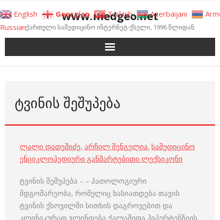
Skip
www.medgeo.net
English
Georgian
Turkish
Azerbaijani
Arm
to
Russian
ქართული სამედიცინო ინტერნეტ-ქსელი, 1996 წლიდან
content
ᲢᲕᲘᲜᲘᲡ ᲨᲔᲨᲣᲞᲔᲑᲐ
ლალი დათეშიძე
,
არჩილ შენგელია
.
სამედიცინო
ენციკლოპედიური განმარტებითი ლექსიკონი
ტვინის შეშუპება – – პათოლოგიური
მდგომარეობა, რომელიც ხასიათდება თავის
ტვინის ქსოვილში სითხის დაგროვებით და
კლინიკურად ვლინდება ქალაშიდა ჰიპერტენზიის