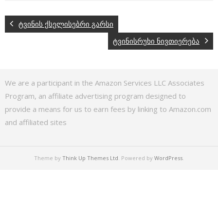
ტვინის ქსელისებრი გარსი
ტვინისრუხი ნივთიერება
We are a participant in the Amazon Services LLC Associates
Program, an affiliate advertising program designed to
provide a means for us to earn fees by linking to Amazon.com
and affiliated sites
Theme by
Think Up Themes Ltd
. Powered by
WordPress
.