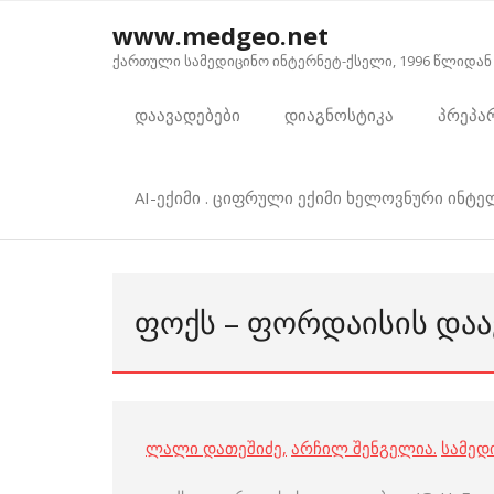
Skip
www.medgeo.net
to
ქართული სამედიცინო ინტერნეტ-ქსელი, 1996 წლიდან
content
დაავადებები
დიაგნოსტიკა
პრეპა
AI-ექიმი . ციფრული ექიმი ხელოვნური ინტ
ᲤᲝᲥᲡ – ᲤᲝᲠᲓᲐᲘᲡᲘᲡ ᲓᲐᲐ
ლალი დათეშიძე
,
არჩილ შენგელია
.
სამედ