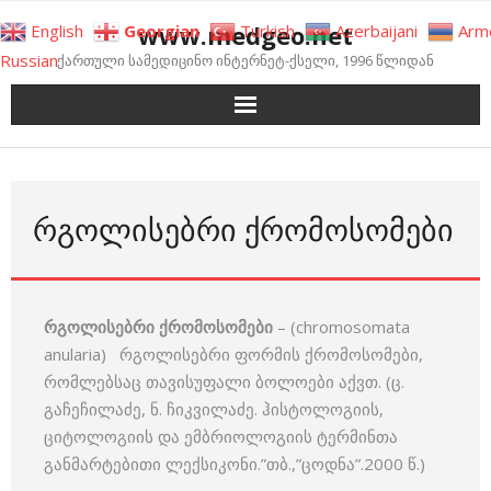
Skip
www.medgeo.net
English
Georgian
Turkish
Azerbaijani
Arm
to
Russian
ქართული სამედიცინო ინტერნეტ-ქსელი, 1996 წლიდან
content
ᲠᲒᲝᲚᲘᲡᲔᲑᲠᲘ ᲥᲠᲝᲛᲝᲡᲝᲛᲔᲑᲘ
რგოლისებრი ქრომოსომები
– (chromosomata
anularia) რგოლისებრი ფორმის ქრომოსომები,
რომლებსაც თავისუფალი ბოლოები აქვთ. (ც.
გაჩეჩილაძე, ნ. ჩიკვილაძე. ჰისტოლოგიის,
ციტოლოგიის და ემბრიოლოგიის ტერმინთა
განმარტებითი ლექსიკონი.”თბ.,”ცოდნა”.2000 წ.)