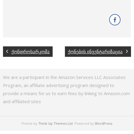
ქონდროსარკომა
ქონების ინვენტარიზაცია
We are a participant in the Amazon Services LLC Associates
Program, an affiliate advertising program designed to
provide a means for us to earn fees by linking to Amazon.com
and affiliated sites
Theme by
Think Up Themes Ltd
. Powered by
WordPress
.