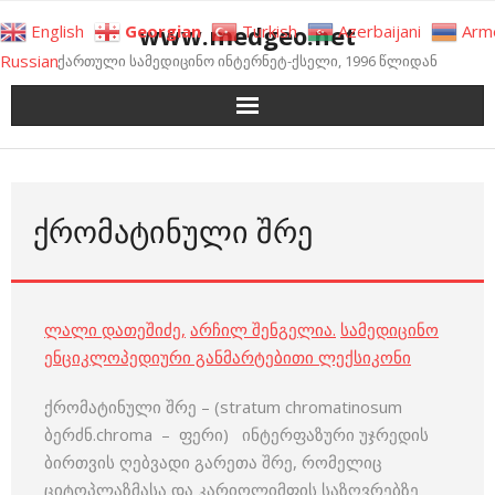
Skip
www.medgeo.net
English
Georgian
Turkish
Azerbaijani
Arm
to
Russian
ქართული სამედიცინო ინტერნეტ-ქსელი, 1996 წლიდან
content
ᲥᲠᲝᲛᲐᲢᲘᲜᲣᲚᲘ ᲨᲠᲔ
ლალი დათეშიძე
,
არჩილ შენგელია
.
სამედიცინო
ენციკლოპედიური განმარტებითი ლექსიკონი
ქრომატინული შრე – (stratum chromatinosum
ბერძნ.chroma – ფერი) ინტერფაზური უჯრედის
ბირთვის ღებვადი გარეთა შრე, რომელიც
ციტოპლაზმასა და კარიოლიმფის საზღვრებზე