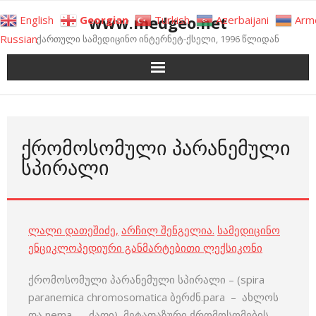
Skip
www.medgeo.net
English
Georgian
Turkish
Azerbaijani
Arm
to
Russian
ქართული სამედიცინო ინტერნეტ-ქსელი, 1996 წლიდან
content
ᲥᲠᲝᲛᲝᲡᲝᲛᲣᲚᲘ ᲞᲐᲠᲐᲜᲔᲛᲣᲚᲘ
ᲡᲞᲘᲠᲐᲚᲘ
ლალი დათეშიძე
,
არჩილ შენგელია
.
სამედიცინო
ენციკლოპედიური განმარტებითი ლექსიკონი
ქრომოსომული პარანემული სპირალი – (spira
paranemica chromosomatica ბერძნ.para – ახლოს
და nema – ძაფი) მეტაფაზური ქრომოსომების