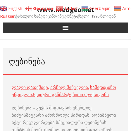
Skip
www.medgeo.net
English
Georgian
Turkish
Azerbaijani
Arm
to
Russian
ქართული სამედიცინო ინტერნეტ-ქსელი, 1996 წლიდან
content
ᲦᲔᲑᲘᲜᲔᲑᲐ
ლალი დათეშიძე
,
არჩილ შენგელია
.
სამედიცინო
ენციკლოპედიური განმარტებითი ლექსიკონი
ღებინება – კუჭის შიგთავსის უნებლიე,
ბიძგისმაგვარი ამოსროლა პირიდან. აღნიშნული
აქტი რეგულირდება სპეციალური ღებინების
ცენტრის მიერ, რომელიც კოორდინაციას უწევს