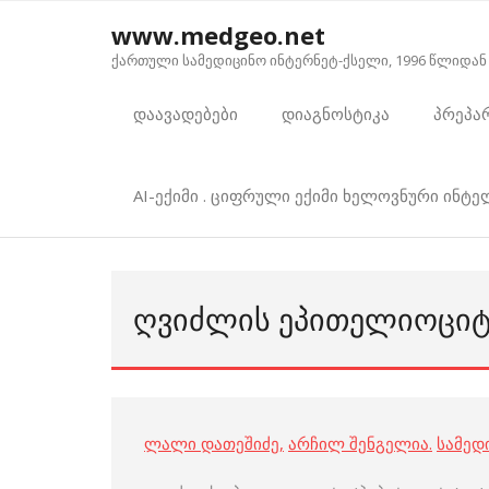
Skip
www.medgeo.net
to
ქართული სამედიცინო ინტერნეტ-ქსელი, 1996 წლიდან
content
დაავადებები
დიაგნოსტიკა
პრეპა
AI-ექიმი . ციფრული ექიმი ხელოვნური ინტ
ᲦᲕᲘᲫᲚᲘᲡ ᲔᲞᲘᲗᲔᲚᲘᲝᲪᲘᲢᲘ
ლალი დათეშიძე
,
არჩილ შენგელია
.
სამედ