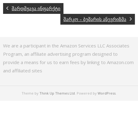
შარდმჟავა ინფარქტი
შარკო – ბუშარის ანევრიზმა
We are a participant in the Amazon Services LLC Associates
Program, an affiliate advertising program designed to
provide a means for us to earn fees by linking to Amazon.com
and affiliated sites
Theme by
Think Up Themes Ltd
. Powered by
WordPress
.