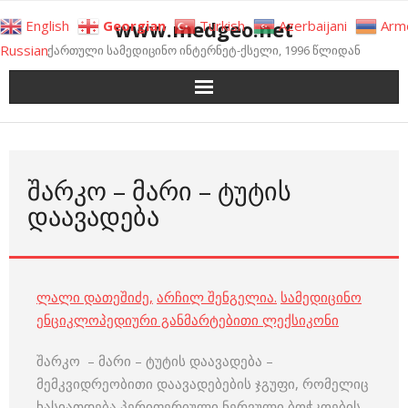
Skip
www.medgeo.net
English
Georgian
Turkish
Azerbaijani
Arm
to
Russian
ქართული სამედიცინო ინტერნეტ-ქსელი, 1996 წლიდან
content
ᲨᲐᲠᲙᲝ – ᲛᲐᲠᲘ – ᲢᲣᲢᲘᲡ
ᲓᲐᲐᲕᲐᲓᲔᲑᲐ
ლალი დათეშიძე
,
არჩილ შენგელია
.
სამედიცინო
ენციკლოპედიური განმარტებითი ლექსიკონი
შარკო – მარი – ტუტის დაავადება –
მემკვიდრეობითი დაავადებების ჯგუფი, რომელიც
ხასიათდება პერიფერიული ნერვული ბოჭკოების