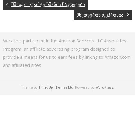
შმიდტ – ლანტერმანის ნაჭდევები
შნეიდერის დეპრესია
We are a participant in the Amazon Services LLC Associates
Program, an affiliate advertising program designed to
provide a means for us to earn fees by linking to Amazon.com
and affiliated sites
Theme by
Think Up Themes Ltd
. Powered by
WordPress
.