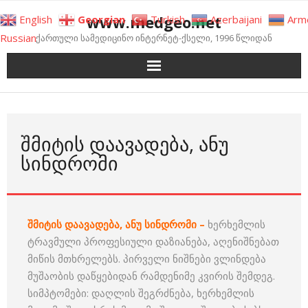
Skip
www.medgeo.net
English
Georgian
Turkish
Azerbaijani
Arm
to
Russian
ქართული სამედიცინო ინტერნეტ-ქსელი, 1996 წლიდან
content
ᲨᲛᲘᲢᲘᲡ ᲓᲐᲐᲕᲐᲓᲔᲑᲐ, ᲐᲜᲣ
ᲡᲘᲜᲓᲠᲝᲛᲘ
შმიტის დაავადება, ანუ სინდრომი –
ხერხემლის
ტრავმული პროფესიული დაზიანება, აღენიშნებათ
მიწის მთხრელებს. პირველი ნიშნები ვლინდება
მუშაობის დაწყებიდან რამდენიმე კვირის შემდეგ.
სიმპტომები: დაღლის შეგრძნება, ხერხემლის