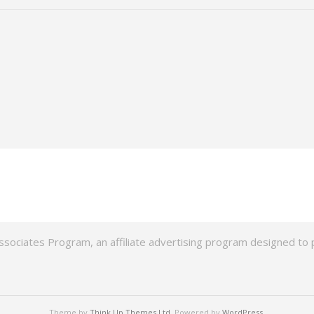
ssociates Program, an affiliate advertising program designed to p
Theme by
Think Up Themes Ltd
. Powered by
WordPress
.