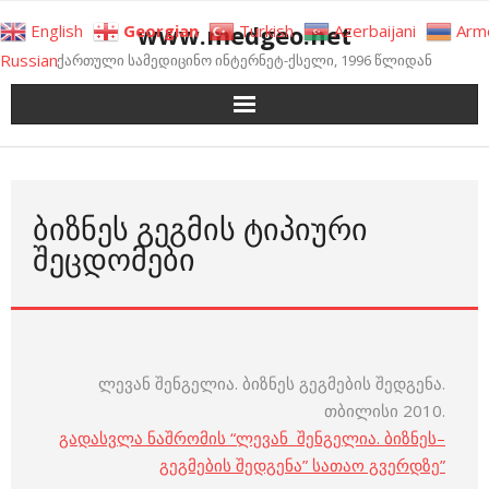
Skip
www.medgeo.net
English
Georgian
Turkish
Azerbaijani
Arm
to
Russian
ქართული სამედიცინო ინტერნეტ-ქსელი, 1996 წლიდან
content
ᲑᲘᲖᲜᲔᲡ ᲒᲔᲒᲛᲘᲡ ᲢᲘᲞᲘᲣᲠᲘ
ᲨᲔᲪᲓᲝᲛᲔᲑᲘ
ლევან შენგელია. ბიზნეს გეგმების შედგენა.
თბილისი 2010.
გადასვლა ნაშრომის “ლევან შენგელია. ბიზნეს–
გეგმების შედგენა” სათაო გვერდზე”