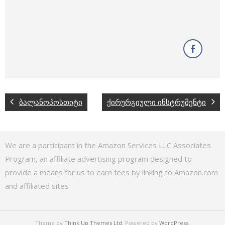
ბალანოპოსთიტი
ქირურგიული ინსტრუმენტი
We are a participant in the Amazon Services LLC Associates
Program, an affiliate advertising program designed to
provide a means for us to earn fees by linking to Amazon.com
and affiliated sites
Theme by
Think Up Themes Ltd
. Powered by
WordPress
.