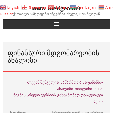
Skip
www.medgeo.net
English
Georgian
Turkish
Azerbaijani
Arm
to
Russian
ქართული სამედიცინო ინტერნეტ-ქსელი, 1996 წლიდან
content
ᲤᲘᲜᲐᲜᲡᲣᲠᲘ ᲛᲓᲒᲝᲛᲐᲠᲔᲝᲑᲘᲡ
ᲐᲜᲐᲚᲘᲖᲘ
ლევან შენგელია. საწარმოთა საფინანსო
ანალიზი. თბილისი 2012.
წიგნის სრული ვერსიის გასაცნობად დააკლიკეთ
აქ >>
საბაზრო ეკონომიკის პირობებში რომ გადავრჩეთ