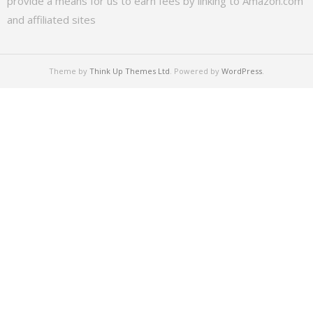
provide a means for us to earn fees by linking to Amazon.com
and affiliated sites
Theme by
Think Up Themes Ltd
. Powered by
WordPress
.