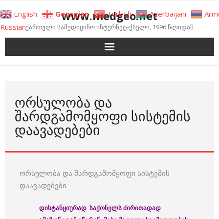
Skip
www.medgeo.net
English
Georgian
Turkish
Azerbaijani
Arm
to
Russian
ქართული სამედიცინო ინტერნეტ-ქსელი, 1996 წლიდან
content
ᲝᲠᲡᲣᲚᲝᲑᲐ ᲓᲐ
ᲨᲐᲠᲓᲒᲐᲛᲝᲛᲧᲝᲤᲘ ᲡᲘᲡᲢᲔᲛᲘᲡ
ᲓᲐᲐᲕᲐᲓᲔᲑᲔᲑᲘ
ორსულობა და შარდგამომყოფი სისტემის
დაავადებები
დისტანციურად საქონელს ძირითადად