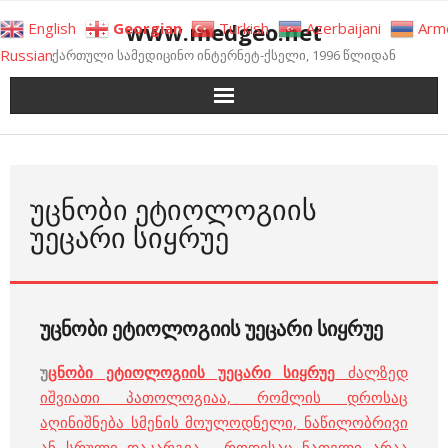
Skip
www.medgeo.net
English
Georgian
Turkish
Azerbaijani
Arm
to
Russian
ქართული სამედიცინო ინტერნეტ-ქსელი, 1996 წლიდან
content
ᲣᲪᲜᲝᲑᲘ ᲔᲢᲘᲝᲚᲝᲒᲘᲘᲡ
ᲣᲔᲪᲐᲠᲘ ᲡᲘᲧᲠᲣᲔ
უცნობი ეტიოლოგიის უეცარი სიყრუე
უ
ცნობი ეტიოლოგიის უეცარი სიყრუე
ძალზედ
იშვიათი პათოლოგიაა, რომლის დროსაც
აღინიშნება სმენის მოულოდნელი, ნაწილობრივი
ან სრული დაკარგვა, როდესაც ნათელი არაა