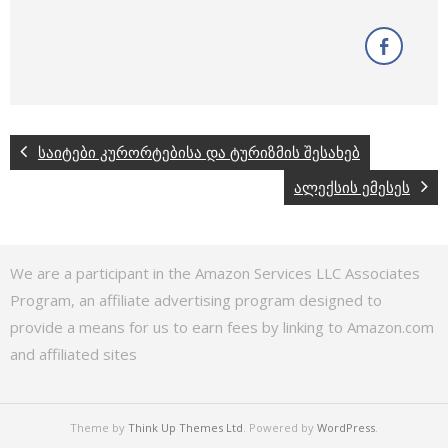
საიტები კურორტებისა და ტურიზმის შესახებ
ალექსის ემესეს
We are a participant in the Amazon Services LLC Associates
Program, an affiliate advertising program designed to
provide a means for us to earn fees by linking to Amazon.com
and affiliated sites
Theme by
Think Up Themes Ltd
. Powered by
WordPress
.