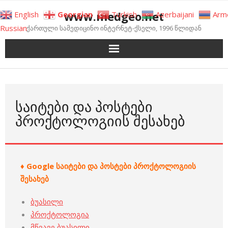
Skip
www.medgeo.net
English
Georgian
Turkish
Azerbaijani
Arm
to
Russian
ქართული სამედიცინო ინტერნეტ-ქსელი, 1996 წლიდან
content
ᲡᲐᲘᲢᲔᲑᲘ ᲓᲐ ᲞᲝᲡᲢᲔᲑᲘ
ᲞᲠᲝᲥᲢᲝᲚᲝᲒᲘᲘᲡ ᲨᲔᲡᲐᲮᲔᲑ
♦ Google საიტები და პოსტები პროქტოლოგიის
შესახებ
ბუასილი
პროქტოლოგია
მწვავე ბუასილი