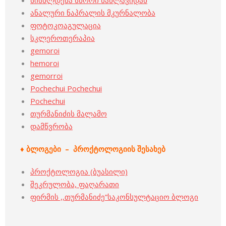
სისხლდენა სწორი ნაწლავიდან
ანალური ნაპრალის მკურნალობა
ფოტოკოაგულაცია
სკლეროთერაპია
gemoroi
hemoroi
gemorroi
Pochechui Pochechui
Pochechui
თურმანიძის მალამო
დამწვრობა
♦ ბლოგები – პროქტოლოგიის შესახებ
პროქტოლოგია (ბუასილი)
შეკრულობა, ფაღარათი
ფირმის ,,თურმანიძე”საკონსულტაციო ბლოგი