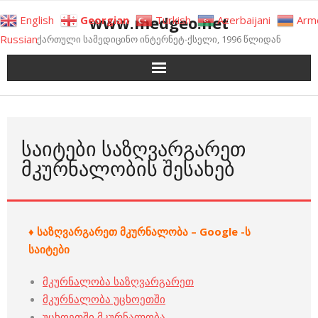
Skip
www.medgeo.net
English
Georgian
Turkish
Azerbaijani
Arm
to
Russian
ქართული სამედიცინო ინტერნეტ-ქსელი, 1996 წლიდან
content
ᲡᲐᲘᲢᲔᲑᲘ ᲡᲐᲖᲦᲕᲐᲠᲒᲐᲠᲔᲗ
ᲛᲙᲣᲠᲜᲐᲚᲝᲑᲘᲡ ᲨᲔᲡᲐᲮᲔᲑ
♦ საზღვარგარეთ მკურნალობა – Google -ს
საიტები
მკურნალობა საზღვარგარეთ
მკურნალობა უცხოეთში
უცხოეთში მკურნალობა