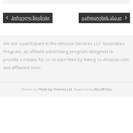
პირველი წიგნები
გარდატეხის ასაკი
We are a participant in the Amazon Services LLC Associates
Program, an affiliate advertising program designed to
provide a means for us to earn fees by linking to Amazon.com
and affiliated sites
Theme by
Think Up Themes Ltd
. Powered by
WordPress
.