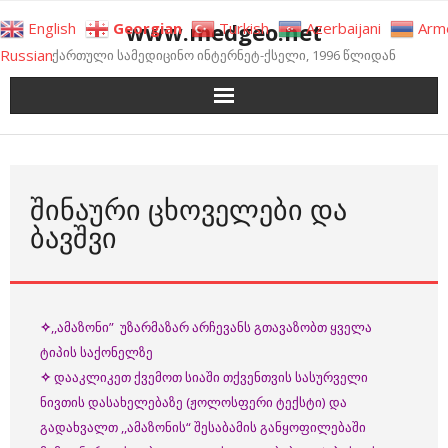
Skip
www.medgeo.net
English
Georgian
Turkish
Azerbaijani
Arm
to
Russian
ქართული სამედიცინო ინტერნეტ-ქსელი, 1996 წლიდან
content
ᲨᲘᲜᲐᲣᲠᲘ ᲪᲮᲝᲕᲔᲚᲔᲑᲘ ᲓᲐ
ᲑᲐᲕᲨᲕᲘ
✧
,,ამაზონი” უზარმაზარ არჩევანს გთავაზობთ ყველა
ტიპის საქონელზე
✧
დააკლიკეთ ქვემოთ სიაში თქვენთვის სასურველი
ნივთის დასახელებაზე (ჟოლოსფერი ტექსტი) და
გადახვალთ ,,ამაზონის“ შესაბამის განყოფილებაში