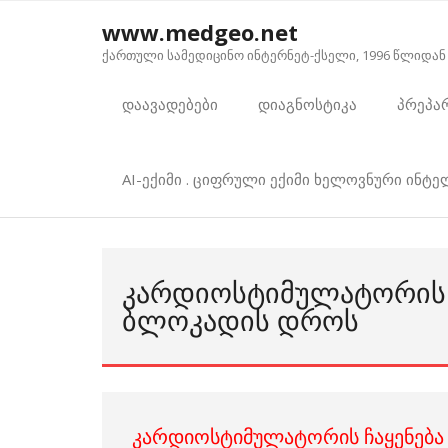
Skip
www.medgeo.net
to
ქართული სამედიცინო ინტერნეტ-ქსელი, 1996 წლიდან
content
დაავადებები
დიაგნოსტიკა
პრეპა
AI-ექიმი . ციფრული ექიმი ხელოვნური ინტ
ᲙᲐᲠᲓᲘᲝᲡᲢᲘᲛᲣᲚᲐᲢᲝᲠᲘᲡ Ჩ
ᲑᲚᲝᲙᲐᲓᲘᲡ ᲓᲠᲝᲡ
კარდიოსტიმულატორის ჩაყენება 