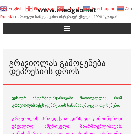
Skip
www.medgeo.net
English
Georgian
Turkish
Azerbaijani
Arm
to
Russian
ქართული სამედიცინო ინტერნეტ-ქსელი, 1996 წლიდან
content
ᲒᲠᲐᲕᲘᲝᲚᲐᲡ ᲒᲐᲛᲝᲧᲔᲜᲔᲑᲐ
ᲓᲔᲞᲠᲔᲡᲘᲘᲡ ᲓᲠᲝᲡ
უცხოურ ინტერნეტ-წყაროებში მითითებულია, რომ
გრავიოლას
აქვს დეპრესიის საწინააღმდეგო თვისებები.
გრავიოლას პროდუქცია გირჩევთ გამოიწეროთ
უშუალოდ ამერიკელი მწარმოებლისაგან.
გამოსაწერად დააკლიკეთ ქვემოთ, ცხრილში,