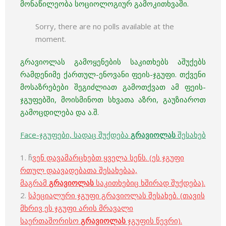
მონაწილეობა სოციოლოგიურ გამოკითხვაში.
Sorry, there are no polls available at the
moment.
გრავიოლას გამოყენების საკითხებს აშუქებს
რამდენიმე ქართულ-ენოვანი ფეის-ჯგუფი. თქვენი
მოსაზრებები შეგიძლიათ გამოთქვათ ამ ფეის-
ჯგუფებში, მოისმინოთ სხვათა აზრი, გაუზიაროთ
გამოცდილება და ა.შ.
Face-ჯგუფები, სადაც შუქდება
გრავიოლას
შესახებ
1. ჩ
ვენ დავამარცხებთ ყველა სენს. (ეს ჯგუფი
რთულ დაავადებათა შესახებაა,
მაგრამ
გრავიოლას
საკითხებიც ხშირად შუქდება).
2.
სპეციალური ჯგუფი გრავიოლას შესახებ. (თავის
მხრივ ეს ჯგუფი არის მრავალი
საერთაშორისო
გრავიოლას
ჯგუფის წევრი).