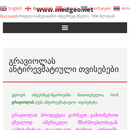
Skip
www.medgeo.net
English
Georgian
Turkish
Azerbaijani
Arm
to
Russian
ქართული სამედიცინო ინტერნეტ-ქსელი, 1996 წლიდან
content
ᲒᲠᲐᲕᲘᲝᲚᲐᲡ
ᲐᲜᲢᲘᲠᲔᲕᲛᲐᲢᲘᲣᲚᲘ ᲗᲕᲘᲡᲔᲑᲔᲑᲘ
უცხოურ ინტერნეტ-წყაროებში მითითებულია, რომ
გრავიოლას
აქვს ანტირევმატიული თვისებები.
გრავიოლას პროდუქცია გირჩევთ გამოიწეროთ
უშუალოდ ამერიკელი მწარმოებლისაგან.
გამოსაწერად დააკლიკეთ ქვემოთ, ცხრილში,