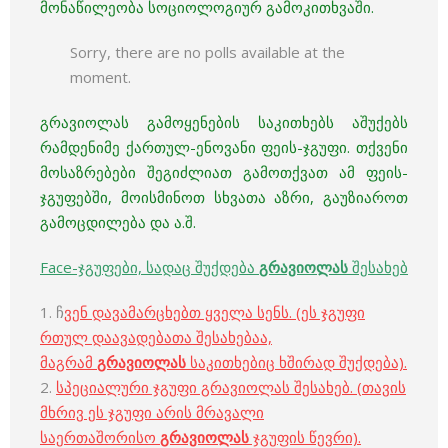
მონაწილეობა სოციოლოგიურ გამოკითხვაში.
Sorry, there are no polls available at the
moment.
გრავიოლას გამოყენების საკითხებს აშუქებს
რამდენიმე ქართულ-ენოვანი ფეის-ჯგუფი. თქვენი
მოსაზრებები შეგიძლიათ გამოთქვათ ამ ფეის-
ჯგუფებში, მოისმინოთ სხვათა აზრი, გაუზიაროთ
გამოცდილება და ა.შ.
Face-ჯგუფები, სადაც შუქდება
გრავიოლას
შესახებ
1. ჩ
ვენ დავამარცხებთ ყველა სენს. (ეს ჯგუფი
რთულ დაავადებათა შესახებაა,
მაგრამ
გრავიოლას
საკითხებიც ხშირად შუქდება).
2.
სპეციალური ჯგუფი გრავიოლას შესახებ. (თავის
მხრივ ეს ჯგუფი არის მრავალი
საერთაშორისო
გრავიოლას
ჯგუფის წევრი).