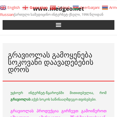
Skip
www.medgeo.net
English
Georgian
Turkish
Azerbaijani
Arm
to
Russian
ქართული სამედიცინო ინტერნეტ-ქსელი, 1996 წლიდან
content
ᲒᲠᲐᲕᲘᲝᲚᲐᲡ ᲒᲐᲛᲝᲧᲔᲜᲔᲑᲐ
ᲡᲝᲙᲝᲕᲐᲜᲘ ᲓᲐᲐᲕᲐᲓᲔᲑᲔᲑᲘᲡ
ᲓᲠᲝᲡ
უცხოურ ინტერნეტ-წყაროებში მითითებულია, რომ
გრავიოლას
აქვს სოკოს საწინააღმდეგო თვისებები.
გრავიოლას პროდუქცია გირჩევთ გამოიწეროთ