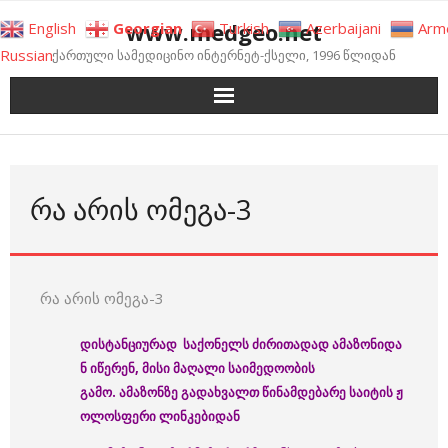
Skip
www.medgeo.net
English
Georgian
Turkish
Azerbaijani
Arm
to
Russian
ქართული სამედიცინო ინტერნეტ-ქსელი, 1996 წლიდან
content
ᲠᲐ ᲐᲠᲘᲡ ᲝᲛᲔᲒᲐ-3
რა არის ომეგა-3
დისტანციურად
საქონელს
ძირითადად
ამაზონიდა
ნ
იწერენ
, მისი მაღალი საიმედოობის
გამო
.
ამაზონზე
გადა
ხვალთ
წინამდებარე
საიტის
ჟ
ოლოსფერი
ლინკებიდან