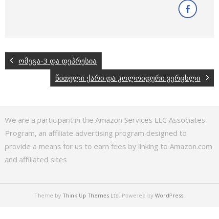
ომეგა-3 და დეპრესია
წითელი ქარი და კოლოიდური ვერცხლი
We are a participant in the Amazon Services LLC Associates
Program, an affiliate advertising program designed to
provide a means for us to earn fees by linking to Amazon.com
and affiliated sites
Theme by
Think Up Themes Ltd
. Powered by
WordPress
.