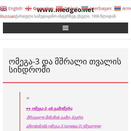
Skip
www.medgeo.net
English
Georgian
Turkish
Azerbaijani
Arm
to
Russian
ქართული სამედიცინო ინტერნეტ-ქსელი, 1996 წლიდან
content
ᲝᲛᲔᲒᲐ-3 ᲓᲐ ᲛᲨᲠᲐᲚᲘ ᲗᲕᲐᲚᲘᲡ
ᲡᲘᲜᲓᲠᲝᲛᲘ
♥♥
ომეგა-3 -ის გამოწერა
მრავალი მიზეზის გამო, ბევრი
ამჯობინებს ომეგა-3 (omega-3) უშუალოდ