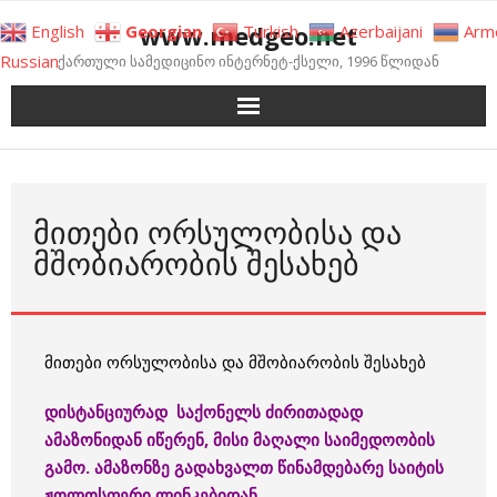
Skip
www.medgeo.net
English
Georgian
Turkish
Azerbaijani
Arm
to
Russian
ქართული სამედიცინო ინტერნეტ-ქსელი, 1996 წლიდან
content
ᲛᲘᲗᲔᲑᲘ ᲝᲠᲡᲣᲚᲝᲑᲘᲡᲐ ᲓᲐ
ᲛᲨᲝᲑᲘᲐᲠᲝᲑᲘᲡ ᲨᲔᲡᲐᲮᲔᲑ
მითები ორსულობისა და მშობიარობის შესახებ
დისტანციურად საქონელს ძირითადად
ამაზონიდან იწერენ, მისი მაღალი საიმედოობის
გამო. ამაზონზე გადახვალთ წინამდებარე საიტის
ჟოლოსფერი ლინკებიდან