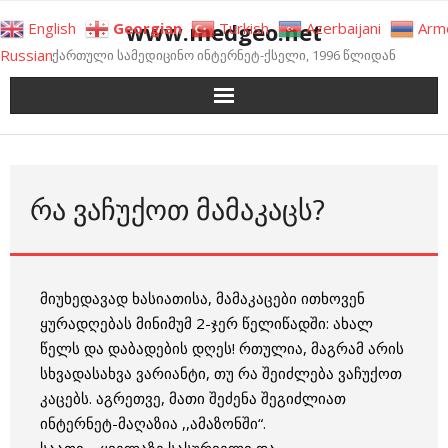
Skip
www.medgeo.net
English
Georgian
Turkish
Azerbaijani
Arm
to
Russian
ქართული სამედიცინო ინტერნეტ-ქსელი, 1996 წლიდან
content
ᲠᲐ ᲕᲐᲩᲣᲥᲝᲗ ᲛᲐᲛᲐᲙᲐᲪᲡ?
მიუხედავად ხასიათისა, მამაკაცები ითხოვენ
ყურადღებას მინიმუმ 2-ჯერ წელიწადში: ახალ
წელს და დაბადების დღეს! რთულია, მაგრამ არის
სხვადასახვა ვარიანტი, თუ რა შეიძლება ვაჩუქოთ
კაცებს. აგრეთვე, მათი შეძენა შეგიძლიათ
ინტერნეტ-მაღაზია ,,ამაზონში“.