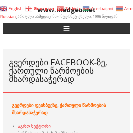
Skip
www.medgeo.net
English
Georgian
Turkish
Azerbaijani
Arm
to
Russian
ქართული სამედიცინო ინტერნეტ-ქსელი, 1996 წლიდან
content
ᲒᲕᲔᲠᲓᲔᲑᲘ FACEBOOK-ᲖᲔ,
ᲥᲐᲠᲗᲣᲚᲘ ᲬᲐᲠᲛᲝᲔᲑᲘᲡ
ᲛᲮᲐᲠᲓᲐᲡᲐᲭᲔᲠᲐᲓ
გვერდები
ფეისბუქზე, ქართული წარმოების
მხარდასაჭერად
აგრო სექტორი