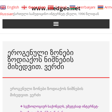
Skip
www.medgeo.net
English
Georgian
Turkish
Azerbaijani
Arm
to
Russian
ქართული სამედიცინო ინტერნეტ-ქსელი, 1996 წლიდან
content
ᲔᲠᲝᲒᲔᲜᲣᲚᲘ ᲖᲝᲜᲔᲑᲘ
ᲖᲝᲓᲘᲐᲥᲝᲡ ᲜᲘᲨᲜᲔᲑᲘᲡ
ᲛᲘᲮᲔᲓᲕᲘᲗ. ᲕᲔᲠᲫᲘ
ეროგენული ზონები ზოდიაქოს ნიშნების
მიხედვით. ვერძი
✧
სექსოლოგიურ საქონელს, უმეტესად ინტერნეტ-