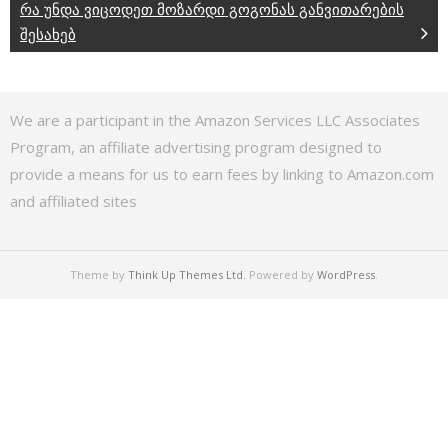
რა უნდა ვიცოდეთ მოზარდი გოგონას განვითარების
შესახებ
We are a participant in the Amazon Services LLC Associates
Program, an affiliate advertising program designed to
provide a means for us to earn fees by linking to Amazon.com
and affiliated sites
Theme by
Think Up Themes Ltd
. Powered by
WordPress
.