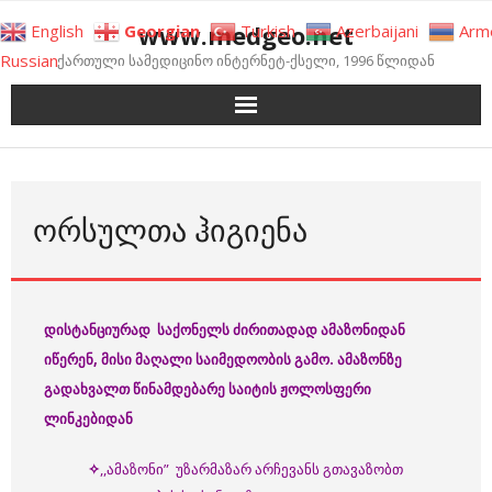
Skip
www.medgeo.net
English
Georgian
Turkish
Azerbaijani
Arm
to
Russian
ქართული სამედიცინო ინტერნეტ-ქსელი, 1996 წლიდან
content
ᲝᲠᲡᲣᲚᲗᲐ ᲰᲘᲒᲘᲔᲜᲐ
დისტანციურად
საქონელს
ძირითადად
ამაზონიდან
იწერენ
, მისი მაღალი საიმედოობის გამო
.
ამაზონზე
გადა
ხვალთ
წინამდებარე
საიტის
ჟოლოსფერი
ლინკებიდან
✧
,,ამაზონი” უზარმაზარ არჩევანს გთავაზობთ