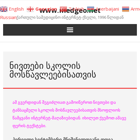
Skip
www.medgeo.net
English
Georgian
Turkish
Azerbaijani
Arm
to
Russian
ქართული სამედიცინო ინტერნეტ-ქსელი, 1996 წლიდან
content
ᲜᲘᲕᲗᲔᲑᲘ ᲡᲙᲝᲚᲘᲡ
ᲛᲝᲡᲬᲐᲕᲚᲔᲔᲑᲘᲡᲐᲗᲕᲘᲡ
ამ გვერდიდან შეგიძლიათ გამოიწეროთ ნივთები და
ტანსაცმელი სკოლის მოსწავლეებისათვის მსოფლიოს
წამყვანი ინტერნეტ-მაღაზიებიდან. იხილეთ ქვემოთ ამავე
ფერის ტექსტები.
პირველი სექტემბერი მნიშვნელოვანი დღეა