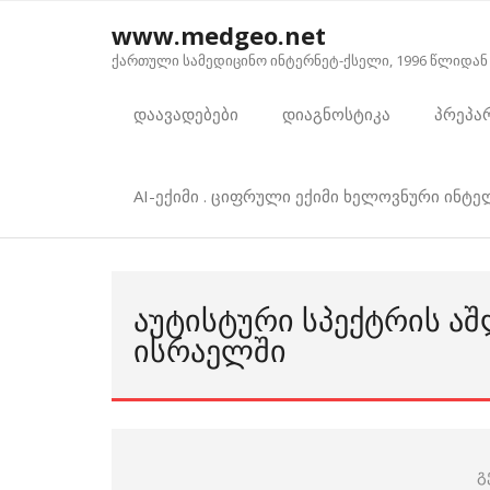
Skip
www.medgeo.net
to
ქართული სამედიცინო ინტერნეტ-ქსელი, 1996 წლიდან
content
დაავადებები
დიაგნოსტიკა
პრეპა
AI-ექიმი . ციფრული ექიმი ხელოვნური ინტ
ᲐᲣᲢᲘᲡᲢᲣᲠᲘ ᲡᲞᲔᲥᲢᲠᲘᲡ ᲐᲨ
ᲘᲡᲠᲐᲔᲚᲨᲘ
გ