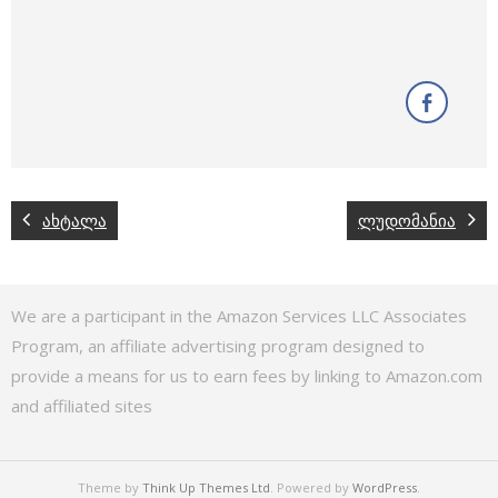
ახტალა
ლუდომანია
We are a participant in the Amazon Services LLC Associates
Program, an affiliate advertising program designed to
provide a means for us to earn fees by linking to Amazon.com
and affiliated sites
Theme by
Think Up Themes Ltd
. Powered by
WordPress
.