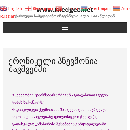
Skip
www.medgeo.net
English
Georgian
Turkish
Azerbaijani
Arm
to
Russian
ქართული სამედიცინო ინტერნეტ-ქსელი, 1996 წლიდან
content
ᲥᲠᲝᲜᲘᲙᲣᲚᲘ ᲞᲜᲔᲕᲛᲝᲜᲘᲐ
ᲑᲐᲕᲨᲕᲔᲑᲨᲘ
✧
,,ამაზონი” უზარმაზარ არჩევანს გთავაზობთ ყველა
ტიპის საქონელზე
✧
დააკლიკეთ ქვემოთ სიაში თქვენთვის სასურველი
ნივთის დასახელებაზე (ჟოლოსფერი ტექსტი) და
გადახვალთ ,,ამაზონის“ შესაბამის განყოფილებაში