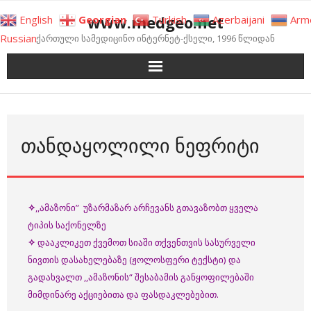
Skip
www.medgeo.net
English
Georgian
Turkish
Azerbaijani
Arm
to
Russian
ქართული სამედიცინო ინტერნეტ-ქსელი, 1996 წლიდან
content
ᲗᲐᲜᲓᲐᲧᲝᲚᲘᲚᲘ ᲜᲔᲤᲠᲘᲢᲘ
✧
,,ამაზონი” უზარმაზარ არჩევანს გთავაზობთ ყველა
ტიპის საქონელზე
✧
დააკლიკეთ ქვემოთ სიაში თქვენთვის სასურველი
ნივთის დასახელებაზე (ჟოლოსფერი ტექსტი) და
გადახვალთ ,,ამაზონის“ შესაბამის განყოფილებაში
მიმდინარე აქციებითა და ფასდაკლებებით.