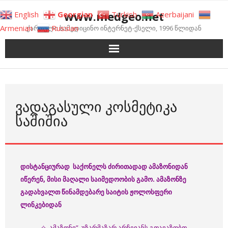
Skip
www.medgeo.net
English
Georgian
Turkish
Azerbaijani
to
Armenian
Russian
ქართული სამედიცინო ინტერნეტ-ქსელი, 1996 წლიდან
content
ᲕᲐᲓᲐᲒᲐᲡᲣᲚᲘ ᲙᲝᲡᲛᲔᲢᲘᲙᲐ
ᲡᲐᲨᲘᲨᲘᲐ
დისტანციურად საქონელს ძირითადად ამაზონიდან
იწერენ, მისი მაღალი საიმედოობის გამო. ამაზონზე
გადახვალთ წინამდებარე საიტის ჟოლოსფერი
ლინკებიდან
✧,,ამაზონი” უზარმაზარ არჩევანს გთავაზობთ