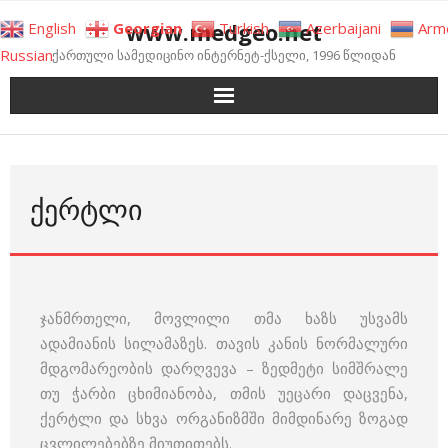
Skip
www.medgeo.net
English
Georgian
Turkish
Azerbaijani
Arm
to
Russian
ქართული სამედიცინო ინტერნეტ-ქსელი, 1996 წლიდან
content
ᲥᲔᲠᲢᲚᲘ
ჯანმრთელი, მოვლილი თმა ხაზს უსვამს
ადამიანის სილამაზეს. თავის კანის ნორმალური
მდგომარეობის დარღვევა – ზედმეტი სიმშრალე
თუ ჭარბი ცხიმიანობა, თმის უეცარი დაცვენა,
ქერტლი და სხვა ორგანიზმში მიმდინარე ზოგად
ცვლილებებზე მიუთითებს.