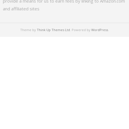
provide a means for us to earn fees by linking to Amazon.com
and affiliated sites
Theme by
Think Up Themes Ltd
. Powered by
WordPress
.