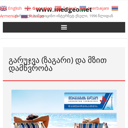
Skip
www.medgeo.net
English
Georgian
Turkish
Azerbaijani
to
Armenian
Russian
ქართული სამედიცინო ინტერნეტ-ქსელი, 1996 წლიდან
content
ᲒᲐᲠᲣᲯᲕᲐ (ᲖᲐᲒᲐᲠᲘ) ᲓᲐ ᲛᲖᲘᲗ
ᲓᲐᲛᲬᲕᲠᲝᲑᲐ