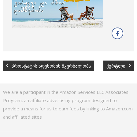
პროსტატის ადენომის მკურნალობა
ქერტლი
We are a participant in the Amazon Services LLC Associates
Program, an affiliate advertising program designed to
provide a means for us to earn fees by linking to Amazon.com
and affiliated sites